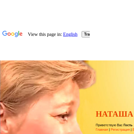
НАТАША
Приветствую Вас
Гость
Главная
|
Регистрация
|