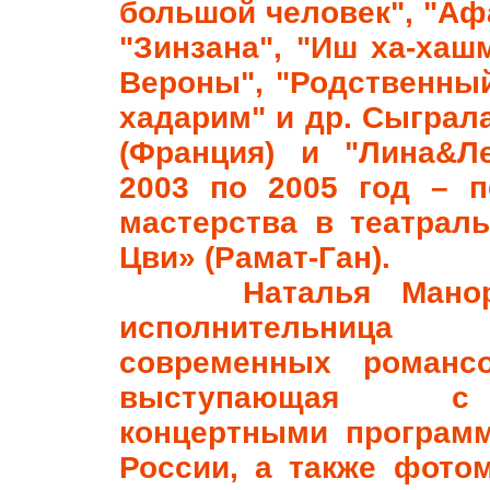
большой человек", "Афа
"Зинзана", "Иш ха-хаш
Вероны", "Родственны
хадарим" и др. Сыграла
(Франция) и "Лина&Ле
2003 по 2005 год – п
мастерства в театрал
Цви» (Рамат-Ган).
Наталья Ман
исполнительница
современных романс
выступающая с
концертными програм
России, а также фото