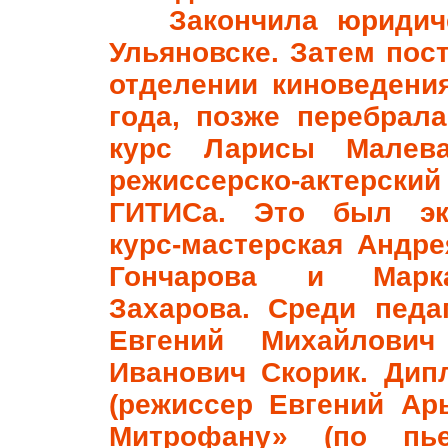
Закончила юридичес
Ульяновске. Затем пос
отделении киноведени
года, позже перебрал
курс Ларисы Малева
режиссерско-актер
ГИТИСа. Это был эк
курс-мастерская Андр
Гончарова и Марк
Захарова. Среди педа
Евгений Михайлович
Иванович Скорик. Дип
(режиссер Евгений Ар
Митрофану» (по пье