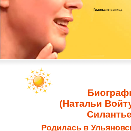
Главная страница
Биография Н
(Натальи Войтул
Силантье
Родилась в Ульяновск