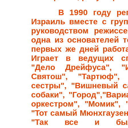
В 1990 году репа
Израиль вместе с гру
руководством режиссе
одна из основателей т
первых же дней работа
Играет в ведущих сп
"Дело Дрейфуса", "И
Святош", "Тартюф",
сестры", "Вишневый с
собаки", "Город","Вари
оркестром", "Момик",
"Тот самый Мюнхгаузен"
"Так все и было