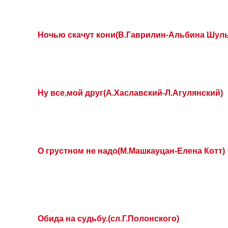
Ночью скачут кони(В.Гаврилин-Альбина Шуль
Ну все,мой друг(А.Хаславский-Л.Агулянский)
О грустном не надо(М.Машкауцан-Елена Котт)
Обида на судьбу.(сл.Г.Полонского)