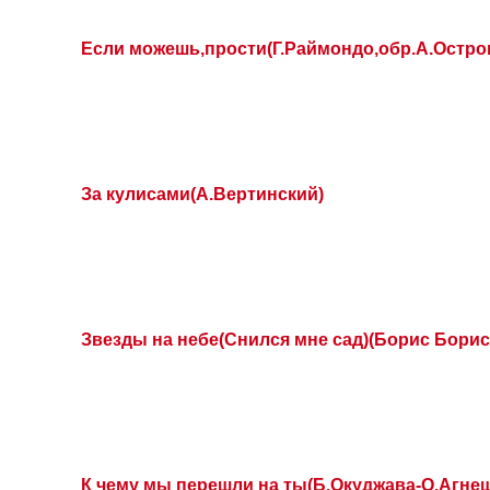
Если можешь,прости(Г.Раймондо,обр.А.Остро
За кулисами(А.Вертинский)
Звезды на небе(Снился мне сад)(Борис Борис
К чему мы перешли на ты(Б.Окуджава-О.Агнеш