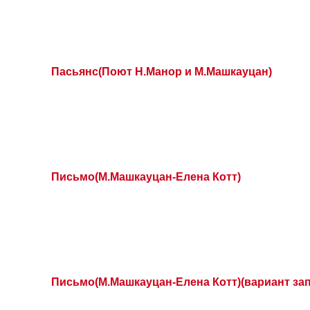
Пасьянс(Поют Н.Манор и М.Машкауцан)
Письмо(М.Машкауцан-Елена Котт)
Письмо(М.Машкауцан-Елена Котт)(вариант за