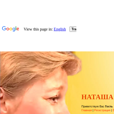
НАТАША
Приветствую Вас
Гость
Главная
|
Регистрация
|