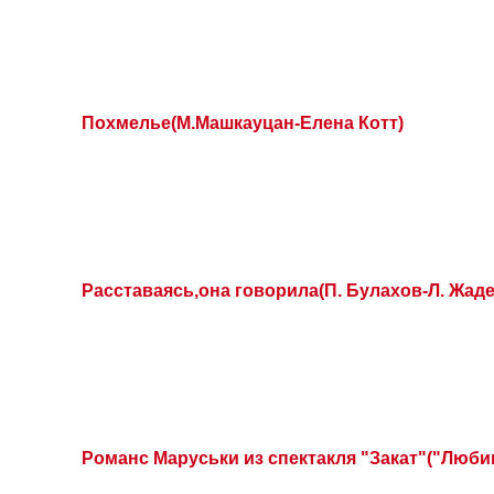
Похмелье(М.Машкауцан-Елена Котт)
Расставаясь,она говорила(П. Булахов-Л. Жаде
Романс Маруськи из спектакля "Закат"("Люби