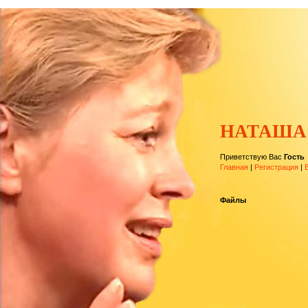
НАТАША
Приветствую Вас
Гость
Главная
|
Регистрация
|
Файлы