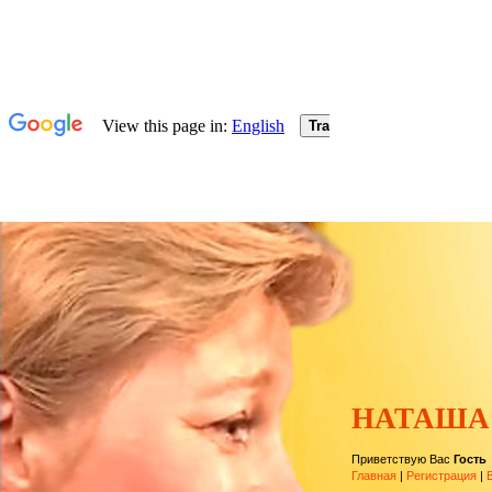
НАТАША
Приветствую Вас
Гость
Главная
|
Регистрация
|