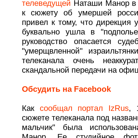
телеведущей
Наташи Манор в 
к сюжету об умершей россий
привел к тому, что дирекция 
буквально ушла в "подполье
руководство опасается суде
"умерщвленной" израильтянк
телеканала очень неаккур
скандальной передачи на офи
Обсудить на Facebook
Как
сообщал портал IzRus
, 
сюжете телеканала под назван
мальчик" была использова
Манор. Ее студийное фо