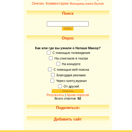
Онегин. Комментарии
Женщины книги Бытия
Поиск
Опрос
Как или где вы узнали о Наташе Манор?
С помощью телевидения
На спектакле в театре
На концерте
С помощью веб-поиска
Благодаря рекламе
Через газету,журнал
От друзей
Результаты
|
Архив опросов
Всего ответов:
92
Поделиться:
Добавить сайт