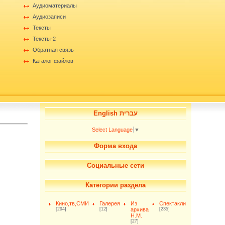
Аудиоматериалы
Аудиозаписи
Тексты
Тексты-2
Обратная связь
Каталог файлов
English עברית
Select Language
▼
Форма входа
Социальные сети
Категории раздела
Кино,тв,СМИ
Галерея
Из
Спектакли
[294]
[12]
архива
[235]
Н.М.
[27]