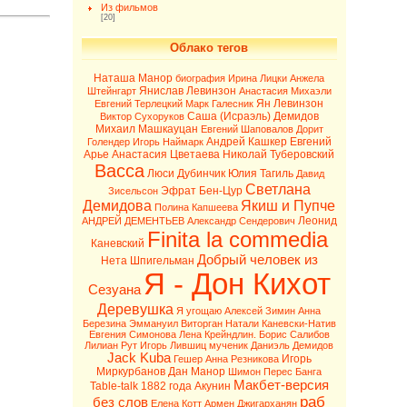
Из фильмов
[20]
Облако тегов
Наташа Манор
биография
Ирина Лицки
Анжела
Янислав Левинзон
Штейнгарт
Анастасия Михаэли
Ян Левинзон
Евгений Терлецкий
Марк Галесник
Саша (Исраэль) Демидов
Виктор Сухоруков
Михаил Машкауцан
Евгений Шаповалов
Дорит
Андрей Кашкер
Евгений
Голендер
Игорь Наймарк
Арье
Анастасия Цветаева
Николай Туберовский
Васса
Люси Дубинчик
Юлия Тагиль
Давид
Светлана
Эфрат Бен-Цур
Зисельсон
Демидова
Якиш и Пупче
Полина Капшеева
Леонид
АНДРЕЙ ДЕМЕНТЬЕВ
Александр Сендерович
Finita la commedia
Каневский
Добрый человек из
Нета Шпигельман
Я - Дон Кихот
Сезуана
Деревушка
Я угощаю
Алексей Зимин
Анна
Березина
Эммануил Виторган
Натали Каневски-Натив
Евгения Симонова
Лена Крейндлин.
Борис Салибов
Лилиан Рут
Игорь Лившиц
мученик
Даниэль Демидов
Jack Kuba
Игорь
Гешер
Анна Резникова
Миркурбанов
Дан Манор
Шимон Перес
Банга
Макбет-версия
Table-talk 1882 года
Акунин
раб
без слов
Елена Котт
Армен Джигарханян