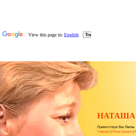
НАТАША
Приветствую Вас
Гость
Главная
|
Регистрация
|